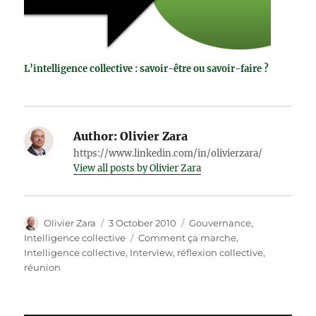
L’intelligence collective : savoir-être ou savoir-faire ?
Author:
Olivier Zara
https://www.linkedin.com/in/olivierzara/
View all posts by Olivier Zara
Author
Posted
Categories
Olivier Zara
3 October 2010
Gouvernance
,
on
Tags
Intelligence collective
Comment ça marche
,
Intelligence collective
,
Interview
,
réflexion collective
,
réunion