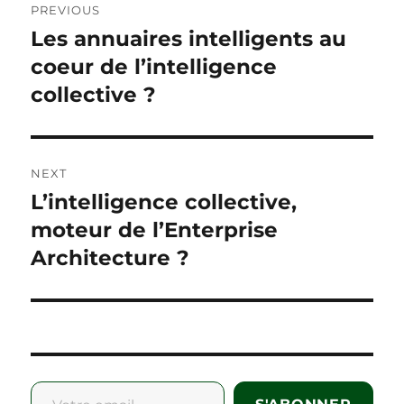
PREVIOUS
navigation
Les annuaires intelligents au
Previous
post:
coeur de l’intelligence
collective ?
NEXT
L’intelligence collective,
Next
post:
moteur de l’Enterprise
Architecture ?
Votre email...