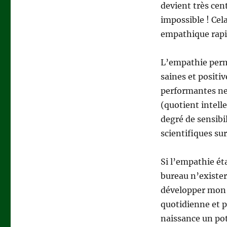
devient très cen
impossible ! Cel
empathique rapid
L’empathie perme
saines et positiv
performantes ne s
(quotient intell
degré de sensibil
scientifiques su
Si l’empathie ét
bureau n’exister
développer mon e
quotidienne et p
naissance un pot