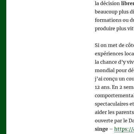
la décision
libr
beaucoup plus di
formations ou du
produire plus vit
Si on met de côté
expériences loca
la chance d’y vi
mondial pour dév
j’ai conçu un cou
12 ans. En 2 sem
comportementale
spectaculaires et
aider les parent
ouverte par le Da
singe
–
https:/