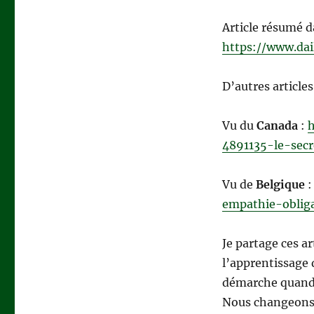
Article résumé d
https://www.da
D’autres articles
Vu du
Canada
:
h
4891135-le-sec
Vu de
Belgique
empathie-obliga
Je partage ces ar
l’apprentissage d
démarche quand e
Nous changeons