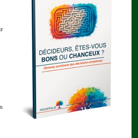
ûr
un