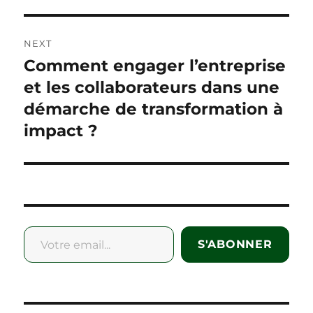
NEXT
Comment engager l’entreprise
Next
post:
et les collaborateurs dans une
démarche de transformation à
impact ?
Votre email...
S'ABONNER