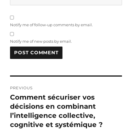
Notify me of follow-up comments by email.
Notify me of new posts by email.
Post
PREVIOUS
navigation
Comment sécuriser vos
Previous
post:
décisions en combinant
l’intelligence collective,
cognitive et systémique ?