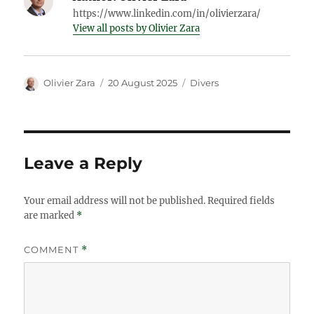
https://www.linkedin.com/in/olivierzara/
View all posts by Olivier Zara
Author
Posted
Categories
Olivier Zara
20 August 2025
Divers
on
Leave a Reply
Your email address will not be published.
Required fields
are marked
*
COMMENT
*