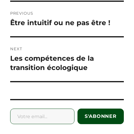
Post
PREVIOUS
navigation
Être intuitif ou ne pas être !
Previous
post:
NEXT
Les compétences de la
Next
post:
transition écologique
Votre email...
S'ABONNER