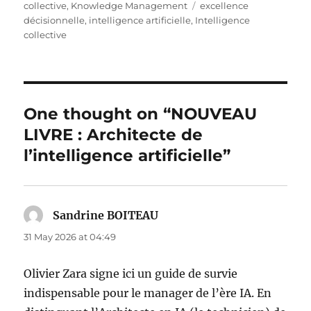
Tags
collective
,
Knowledge Management
excellence
décisionnelle
,
intelligence artificielle
,
Intelligence
collective
One thought on “NOUVEAU
LIVRE : Architecte de
l’intelligence artificielle”
Sandrine BOITEAU
says:
31 May 2026 at 04:49
Olivier Zara signe ici un guide de survie
indispensable pour le manager de l’ère IA. En