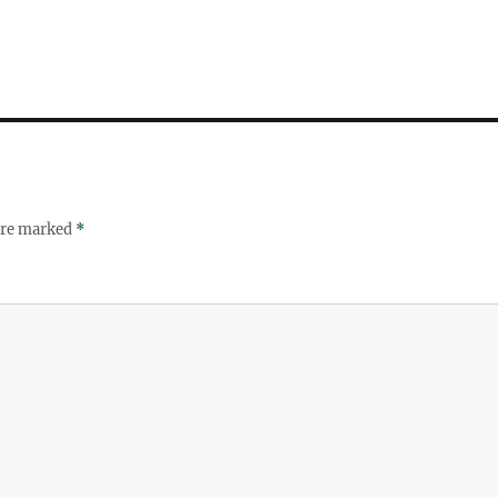
 are marked
*