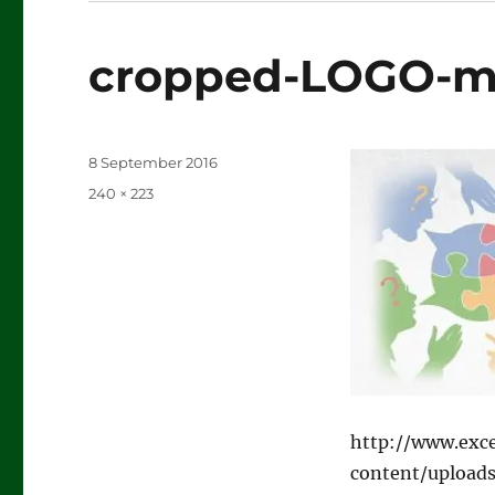
cropped-LOGO-ma
Posted
8 September 2016
on
Full
240 × 223
size
http://www.exce
content/upload