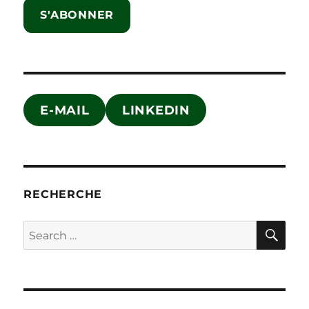
S'ABONNER
E-MAIL
LINKEDIN
RECHERCHE
SE
Search
for: