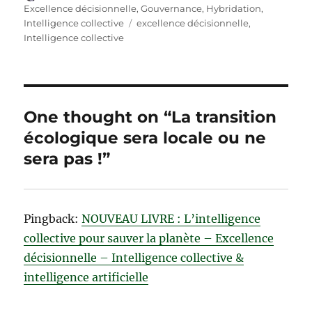
on
Excellence décisionnelle
,
Gouvernance
,
Hybridation
,
Tags
Intelligence collective
excellence décisionnelle
,
Intelligence collective
One thought on “La transition
écologique sera locale ou ne
sera pas !”
Pingback:
NOUVEAU LIVRE : L’intelligence
collective pour sauver la planète – Excellence
décisionnelle – Intelligence collective &
intelligence artificielle