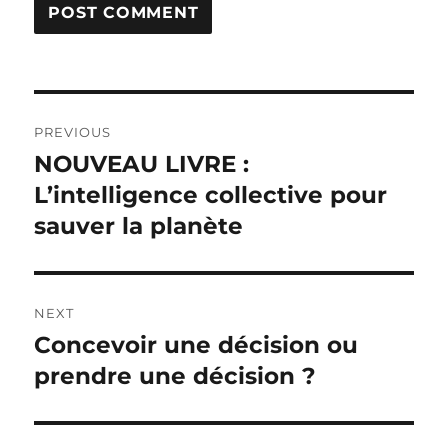
Post
PREVIOUS
navigation
NOUVEAU LIVRE :
Previous
post:
L’intelligence collective pour
sauver la planète
NEXT
Concevoir une décision ou
Next
post:
prendre une décision ?