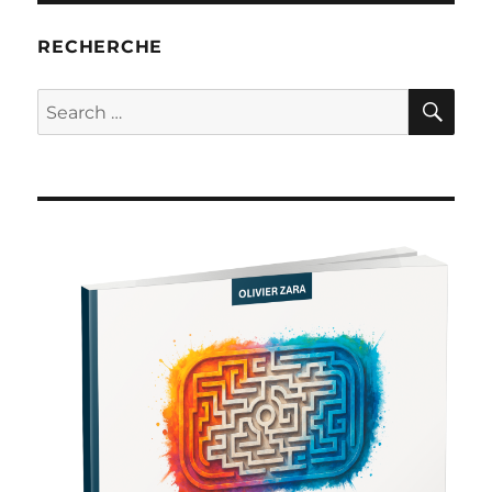
RECHERCHE
SE
Search
for: