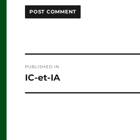
Post
PUBLISHED IN
navigation
IC-et-IA