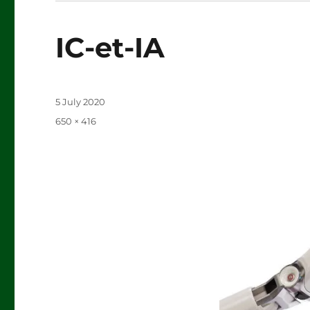
IC-et-IA
Posted
5 July 2020
on
Full
650 × 416
size