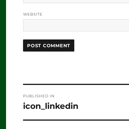
WEBSITE
Post
PUBLISHED IN
navigation
icon_linkedin