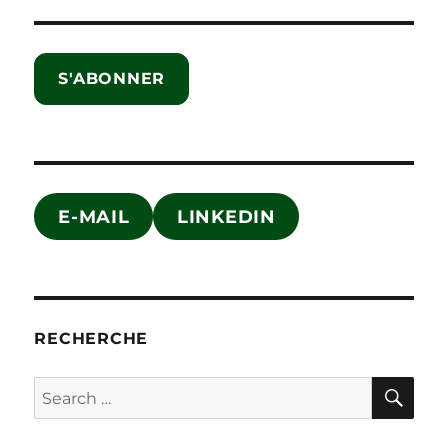
créer
un
poste
S'ABONNER
de
Chief
Chaos
Officer
?
E-MAIL
LINKEDIN
RECHERCHE
SE
Search
for: