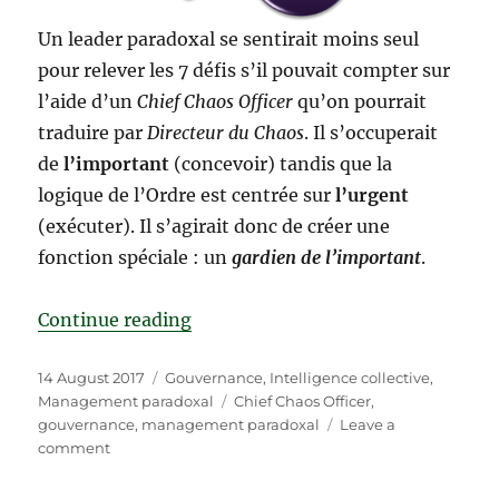
Un leader paradoxal se sentirait moins seul
pour relever les 7 défis s’il pouvait compter sur
l’aide d’un
Chief Chaos Officer
qu’on pourrait
traduire par
Directeur du Chaos
. Il s’occuperait
de
l’important
(concevoir) tandis que la
logique de l’Ordre est centrée sur
l’urgent
(exécuter). Il s’agirait donc de créer une
fonction spéciale : un
gardien de l’important
.
“Faut-il créer un poste de Chief Ch
Continue reading
Posted
Categories
14 August 2017
Gouvernance
,
Intelligence collective
,
on
Tags
Management paradoxal
Chief Chaos Officer
,
gouvernance
,
management paradoxal
Leave a
on
comment
Faut-
il