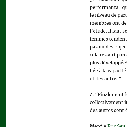
performants- que
le niveau de par
membres ont des 
l’étude. Il faut
femmes tendent à
pas un des objec
cela ressort par
plus développée”
liée à la capaci
et des autres”.
4. “Finalement 
collectivement i
des autres sont 
Merci à
Eric Seul