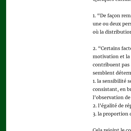
d’une
d’équipe
?
1. “De façon rem
une ou deux per
où la distributio
2. “Certains fact
motivation et la
contribuent pas 
semblent détermi
1. la sensibilit
consistant, en b
l’observation de
2. l’égalité de r
3. la proportion
Cela rejoint le c