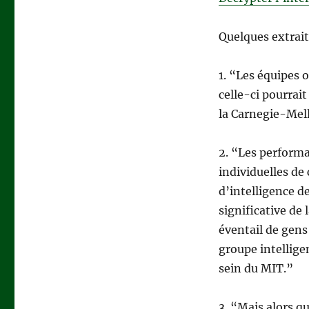
Quelques extrait
1. “Les équipes 
celle-ci pourrai
la Carnegie-Mell
2. “Les performa
individuelles d
d’intelligence d
significative de
éventail de gens
groupe intellige
sein du MIT.”
3. “Mais alors q