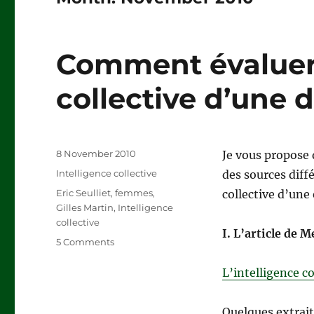
Comment évaluer 
collective d’une 
Posted
8 November 2010
Je vous propose 
on
Categories
Intelligence collective
des sources diffé
Tags
Eric Seulliet
,
femmes
,
collective d’une
Gilles Martin
,
Intelligence
collective
I. L’article de 
on
5 Comments
Comment
évaluer
L’intelligence co
l’intelligence
collective
Quelques extrait