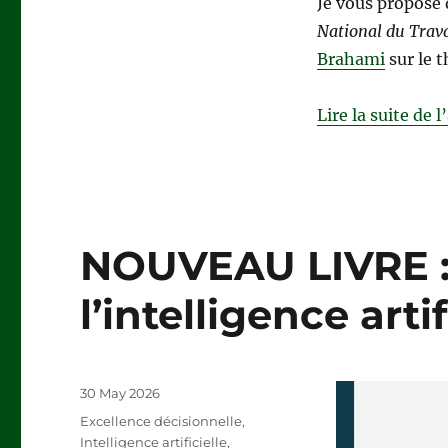
Je vous propose 
transition
écologique
National du Trava
Brahami
sur le 
Lire la suite de l
NOUVEAU LIVRE : 
l’intelligence artif
Posted
30 May 2026
on
Categories
Excellence décisionnelle
,
Intelligence artificielle
,