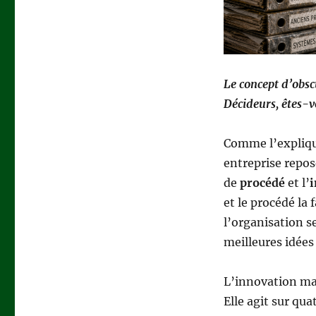
?
Le concept d’obsc
Décideurs, êtes-
Comme l’expliq
entreprise repose
de
procédé
et l’
i
et le procédé la
l’organisation s
meilleures idées 
L’innovation man
Elle agit sur qua