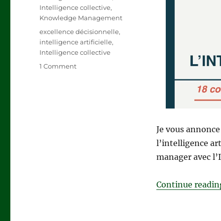
Intelligence collective
,
Knowledge Management
Tags
excellence décisionnelle
,
intelligence artificielle
,
Intelligence collective
on
1 Comment
NOUVEAU
LIVRE
:
Architecte
de
l’intelligence
Je vous annonce 
artificielle
l’intelligence ar
manager avec l’I
Continue readin