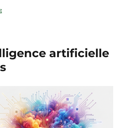
“Qu’est-ce que l’obscurantisme managérial ?”
g
ligence artificielle
s