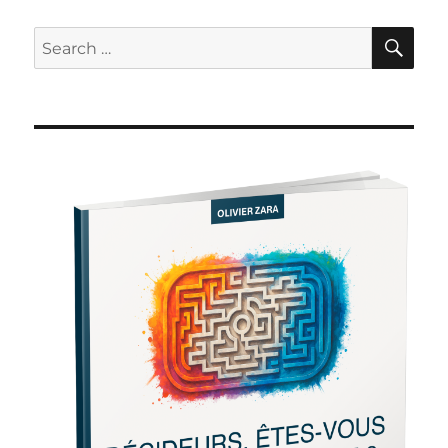
SE
Search
for: