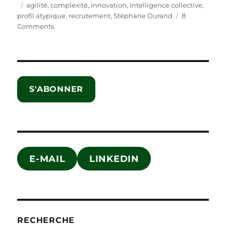
on
Tags
agilité
,
complexité
,
Innovation
,
Intelligence collective
,
profil atypique
,
recrutement
,
Stéphane Durand
8
on
Comments
Mettez
de
l’intelligence
collective
dans
S'ABONNER
vos
recrutements
!
E-MAIL
LINKEDIN
RECHERCHE