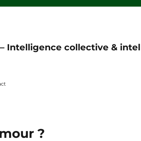
 Intelligence collective & intell
act
.mour ?