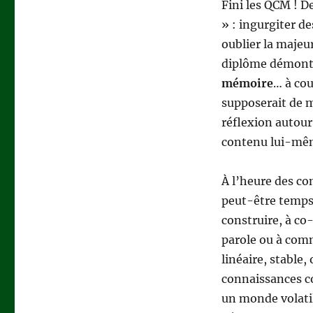
Fini les QCM ! D
» : ingurgiter d
oublier la majeur
diplôme démontr
mémoire
… à cou
supposerait de m
réflexion autou
contenu lui-même
À l’heure des co
peut-être temps
construire, à co-
parole ou à com
linéaire, stable,
connaissances co
un monde volati