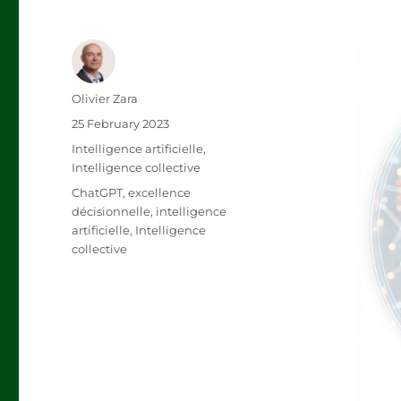
Author
Olivier Zara
Posted
25 February 2023
on
Categories
Intelligence artificielle
,
Intelligence collective
Tags
ChatGPT
,
excellence
décisionnelle
,
intelligence
artificielle
,
Intelligence
collective