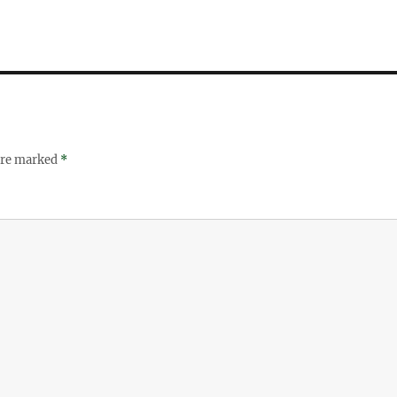
 are marked
*