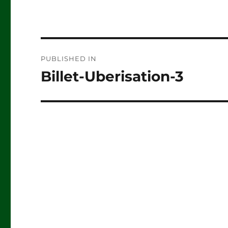
Post
PUBLISHED IN
navigation
Billet-Uberisation-3