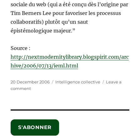
sociale du web (qui a été conçu dès l’origine par
Tim Berners Lee pour favoriser les processus
collaboratifs) plutôt qu’un saut
épistémologique majeur.”
Source :
http://nextmodernitylibrary.blogspirit.com/arc
hive/2006/07/13/ieml.html
Posted
Categories
20 December 2006
Intelligence collective
Leave a
on
on
comment
La
langue
de
l’intelligence
collective
S'ABONNER