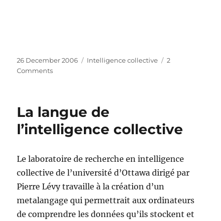
Posted
Categories
26 December 2006
Intelligence collective
2
on
on
Comments
Qui
sera
le
La langue de
centième
singe
l’intelligence collective
de
l’intelligence
collective
Le laboratoire de recherche en intelligence
?
collective de l’université d’Ottawa dirigé par
Pierre Lévy travaille à la création d’un
metalangage qui permettrait aux ordinateurs
de comprendre les données qu’ils stockent et