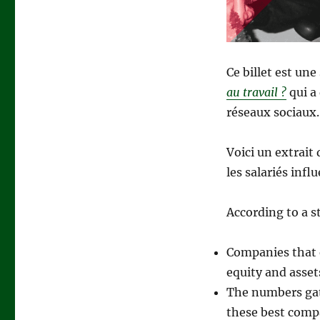
meilleures
sociétés
?
Ce billet est une 
au travail ?
qui a 
réseaux sociaux
Voici un extrait
les salariés infl
According to a s
Companies that e
equity and asset
The numbers gat
these best compa