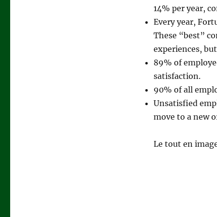
14% per year, co
Every year, Fort
These “best” co
experiences, but
89% of employees
satisfaction.
90% of all emplo
Unsatisfied emp
move to a new or
Le tout en imag