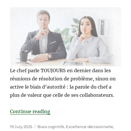
Le chef parle TOUJOURS en dernier dans les
réunions de résolution de problème, sinon on
active le biais d’autorité : la parole du chef a
plus de valeur que celle de ses collaborateurs.
“Le chef parle TOUJOURS en derni
Continue reading
Posted
Categories
19 July 2025
Biais cognitifs
,
Excellence décisionnelle
,