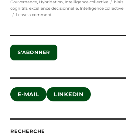
on
Tags
Gouvernance
,
Hybridation
,
Intelligence collective
biais
cognitifs
,
excellence décisionnelle
,
Intelligence collective
on
Leave a comment
Le
chef
parle
TOUJOURS
en
S'ABONNER
dernier
E-MAIL
LINKEDIN
RECHERCHE