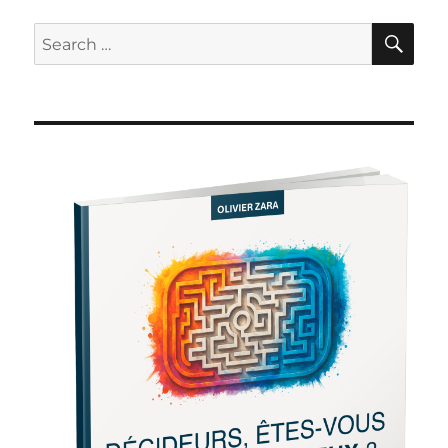
SE
Search
for: