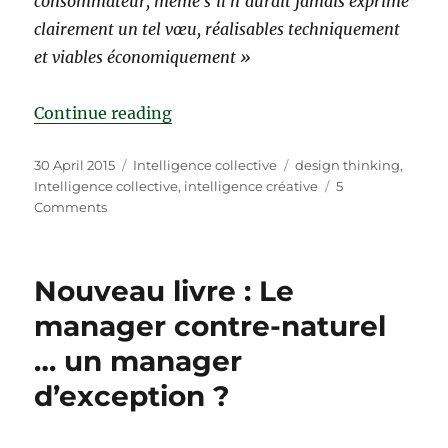
consommateur, même s’il n’aurait jamais exprimé
clairement un tel vœu, réalisables techniquement
et viables économiquement »
“Vers la mort du Design Thinking 
Continue reading
Posted
Categories
Tags
30 April 2015
Intelligence collective
design thinking
,
on
Intelligence collective
,
intelligence créative
5
on
Comments
Vers
la
mort
Nouveau livre : Le
du
Design
manager contre-naturel
Thinking
… un manager
?
d’exception ?