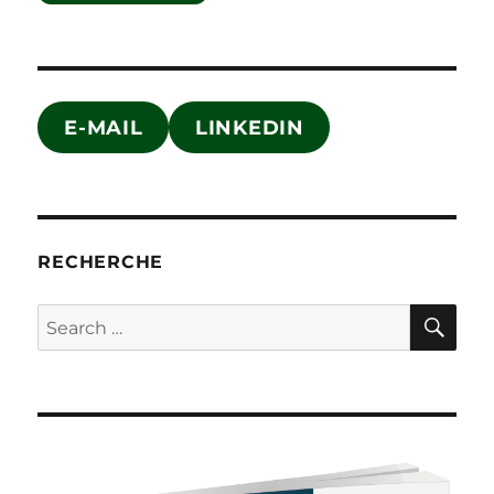
…
un
manager
d’exception
?
E-MAIL
LINKEDIN
RECHERCHE
SE
Search
for: