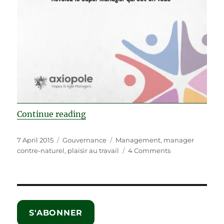
“Nouveau livre : Le manager cont
Continue reading
Posted
Categories
Tags
7 April 2015
Gouvernance
Management
,
manager
on
on
contre-naturel
,
plaisir au travail
4 Comments
Nouveau
livre
:
Le
manager
S'ABONNER
contre-
naturel