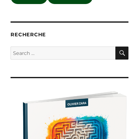
RECHERCHE
SE
Search
for: