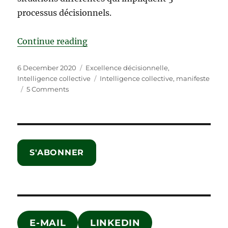
processus décisionnels.
“Manifeste de l’intelligence collec
Continue reading
Posted
Categories
6 December 2020
Excellence décisionnelle
,
on
Tags
Intelligence collective
Intelligence collective
,
manifeste
on
5 Comments
Manifeste
de
l’intelligence
collective
S'ABONNER
E-MAIL
LINKEDIN