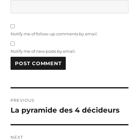
Notify me of follow-up comments by email.
Notify me of new posts by email.
Post
PREVIOUS
navigation
La pyramide des 4 décideurs
Previous
post:
NEXT