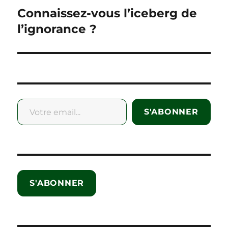
Connaissez-vous l’iceberg de
Next
post:
l’ignorance ?
Votre email...
S'ABONNER
S'ABONNER