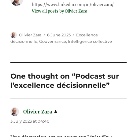
https://www.linkedin.com/in/olivierzara/
View all posts by Olivier Zara
Author
Posted
Categories
Olivier Zara
6 June 2023
Excellence
on
décisionnelle
,
Gouvernance
,
Intelligence collective
One thought on “Podcast sur
l’excellence décisionnelle”
Olivier Zara
says:
3 July 2023 at 04:40