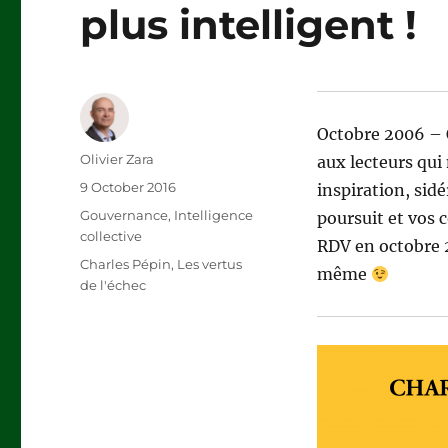
plus intelligent !
Octobre 2006 – O
Author
Olivier Zara
aux lecteurs qui
Posted
9 October 2016
inspiration, sid
on
Categories
Gouvernance
,
Intelligence
poursuit et vos
collective
RDV en octobre 2
Tags
Charles Pépin
,
Les vertus
même
de l'échec