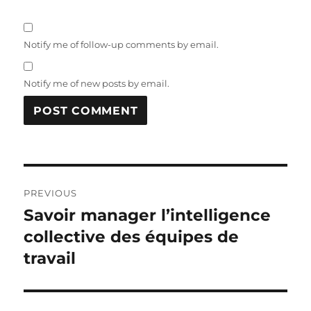
Notify me of follow-up comments by email.
Notify me of new posts by email.
Post
PREVIOUS
navigation
Savoir manager l’intelligence
Previous
post:
collective des équipes de
travail