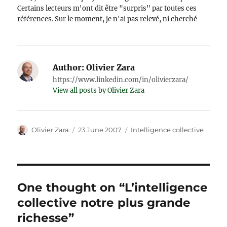
Certains lecteurs m'ont dit être "surpris" par toutes ces
références. Sur le moment, je n'ai pas relevé, ni cherché
à en savoir plus. Mais, je…
Author:
Olivier Zara
https://www.linkedin.com/in/olivierzara/
View all posts by Olivier Zara
Author
Posted
Categories
Olivier Zara
23 June 2007
Intelligence collective
on
One thought on “L’intelligence
collective notre plus grande
richesse”