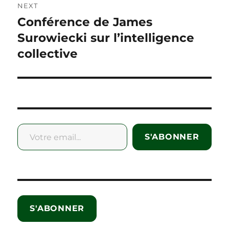
NEXT
Conférence de James
Next
post:
Surowiecki sur l’intelligence
collective
Votre email...
S'ABONNER
S'ABONNER