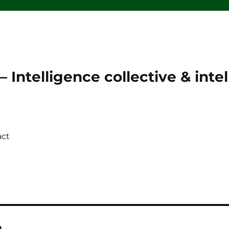
 Intelligence collective & intell
act
e