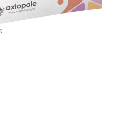
“NOUVEAU LIVRE : Le chef écoute toujours en premier
g