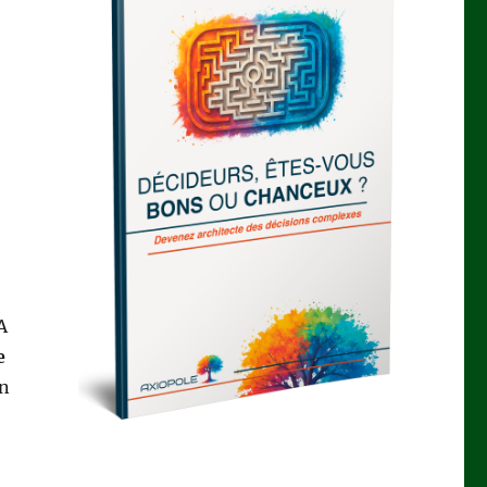
A
e
on
rs”