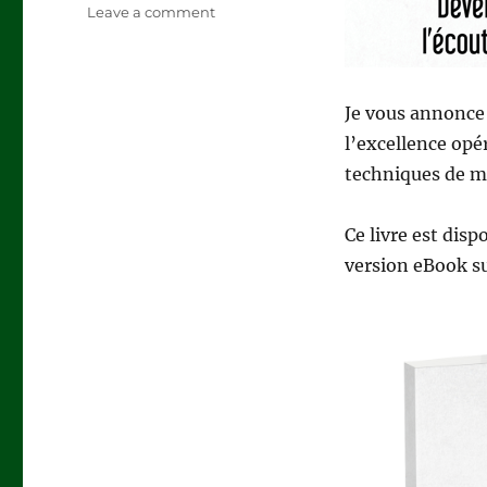
on
Leave a comment
NOUVEAU
LIVRE
:
Le
Je vous annonce 
chef
l’excellence opé
écoute
toujours
techniques de ma
en
premier
Ce livre est disp
version eBook s