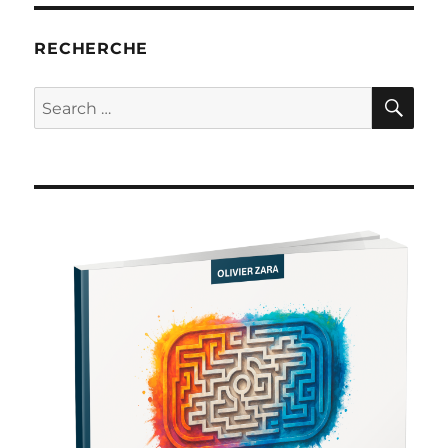
RECHERCHE
SE
Search
for: