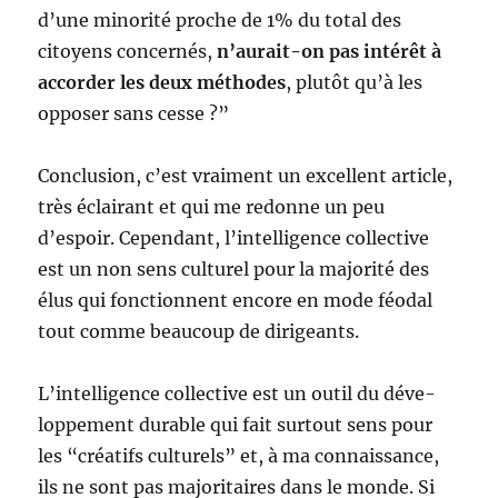
d’une minorité proche de 1% du total des
citoyens concernés,
n’aurait-on pas intérêt à
accorder les deux méthodes
, plutôt qu’à les
opposer sans cesse ?”
Conclusion, c’est vraiment un excellent article,
très éclai­rant et qui me redonne un peu
d’espoir. Cependant, l’intelligence col­lec­tive
est un non sens cultu­rel pour la majo­rité des
élus qui fonc­tionnent encore en mode féo­dal
tout comme beau­coup de dirigeants.
L’intelligence col­lec­tive est un outil du déve­
lop­pe­ment durable qui fait sur­tout sens pour
les “créa­tifs cultu­rels” et, à ma connais­sance,
ils ne sont pas majo­ri­taires dans le monde. Si