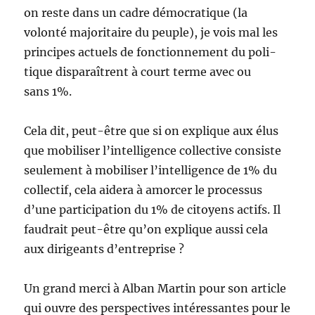
on reste dans un cadre démo­cra­tique (la
volonté majo­ri­taire du peuple), je vois mal les
prin­cipes actuels de fonc­tion­ne­ment du poli­
tique dis­pa­raîtrent à court terme avec ou
sans 1%.
Cela dit, peut-être que si on explique aux élus
que mobiliser l’intelligence col­lec­tive consiste
seulement à mobi­li­ser l’intelligence de 1% du
col­lec­tif, cela aidera à amor­cer le pro­ces­sus
d’une par­ti­ci­pa­tion du 1% de citoyens actifs. Il
fau­drait peut-être qu’on explique aussi cela
aux diri­geants d’entreprise ?
Un grand merci à Alban Martin pour son article
qui ouvre des perspectives intéressantes pour le