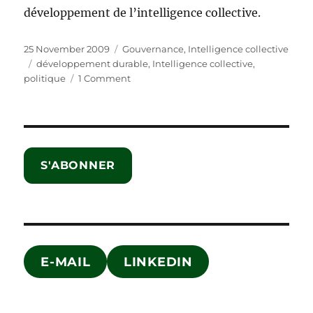
développement de l’intelligence collective.
Posted
Categories
25 November 2009
Gouvernance
,
Intelligence collective
on
Tags
développement durable
,
Intelligence collective
,
on
politique
1 Comment
Mieux
vaut
1%
d’intelligence
collective
S'ABONNER
que
rien
du
tout
!
E-MAIL
LINKEDIN