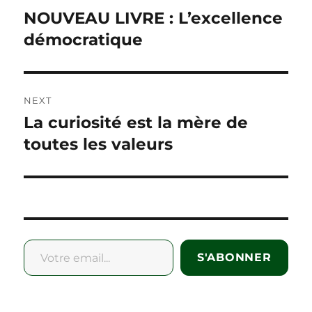
navigation
NOUVEAU LIVRE : L’excellence
Previous
post:
démocratique
NEXT
La curiosité est la mère de
Next
post:
toutes les valeurs
Votre email...
S'ABONNER