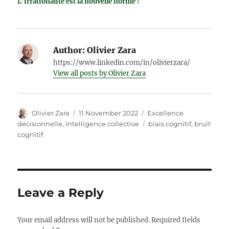
L’irrationalité est la nouvelle norme !
Author:
Olivier Zara
https://www.linkedin.com/in/olivierzara/
View all posts by Olivier Zara
Author
Posted
Categories
Olivier Zara
11 November 2022
Excellence
on
Tags
décisionnelle
,
Intelligence collective
biais cognitif
,
bruit
cognitif
Leave a Reply
Your email address will not be published.
Required fields