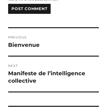
Post
PREVIOUS
navigation
Bienvenue
Previous
post:
NEXT
Manifeste de l’intelligence
Next
post:
collective