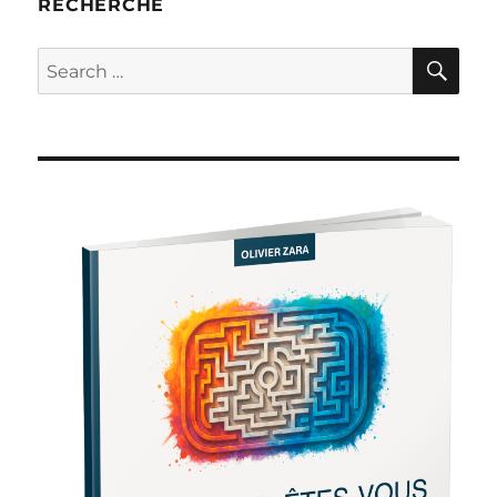
RECHERCHE
SE
Search
for: