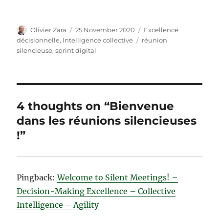
Author
Posted
Categories
Olivier Zara
25 November 2020
Excellence
on
Tags
décisionnelle
,
Intelligence collective
réunion
silencieuse
,
sprint digital
4 thoughts on “Bienvenue
dans les réunions silencieuses
!”
Pingback:
Welcome to Silent Meetings! –
Decision-Making Excellence – Collective
Intelligence – Agility