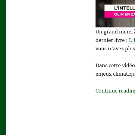
collective
pour
un
futur
désirable
Un grand merci
dernier livre :
L’
vous n’avez plus 
Dans cette vidéo
enjeux climatiqu
Continue readin