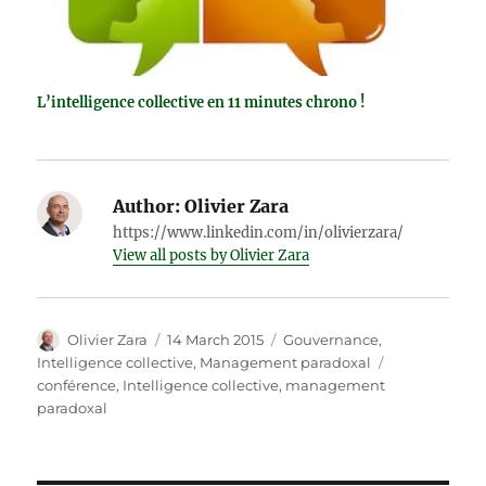
L’intelligence collective en 11 minutes chrono !
Author:
Olivier Zara
https://www.linkedin.com/in/olivierzara/
View all posts by Olivier Zara
Author
Posted
Categories
Olivier Zara
14 March 2015
Gouvernance
,
on
Tags
Intelligence collective
,
Management paradoxal
conférence
,
Intelligence collective
,
management
paradoxal