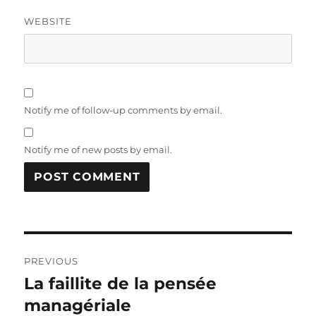
WEBSITE
Notify me of follow-up comments by email.
Notify me of new posts by email.
Post
PREVIOUS
navigation
La faillite de la pensée
Previous
post:
managériale