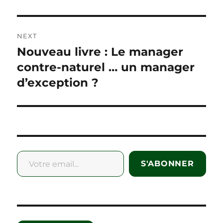
NEXT
Nouveau livre : Le manager
Next
post:
contre-naturel … un manager
d’exception ?
Votre email...
S'ABONNER