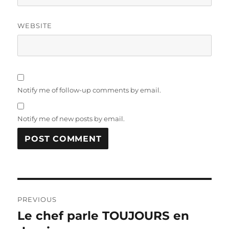
WEBSITE
Notify me of follow-up comments by email.
Notify me of new posts by email.
Post
PREVIOUS
navigation
Le chef parle TOUJOURS en
Previous