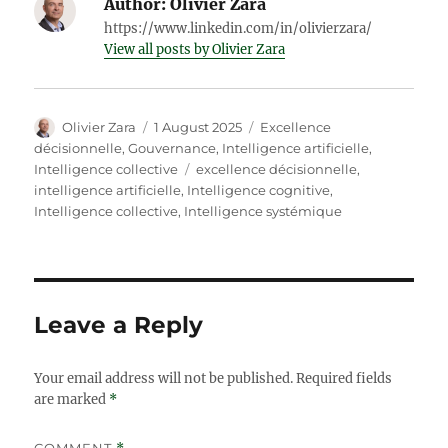
Author:
Olivier Zara
https://www.linkedin.com/in/olivierzara/
View all posts by Olivier Zara
Author
Posted
Categories
Olivier Zara
1 August 2025
Excellence
on
décisionnelle
,
Gouvernance
,
Intelligence artificielle
,
Tags
Intelligence collective
excellence décisionnelle
,
intelligence artificielle
,
Intelligence cognitive
,
Intelligence collective
,
Intelligence systémique
Leave a Reply
Your email address will not be published.
Required fields
are marked
*