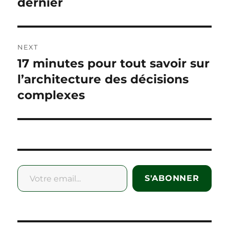
post:
dernier
NEXT
17 minutes pour tout savoir sur
Next
post:
l’architecture des décisions
complexes
Votre email...
S'ABONNER