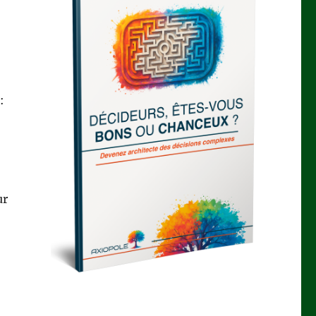
:
ur
sions complexes !”