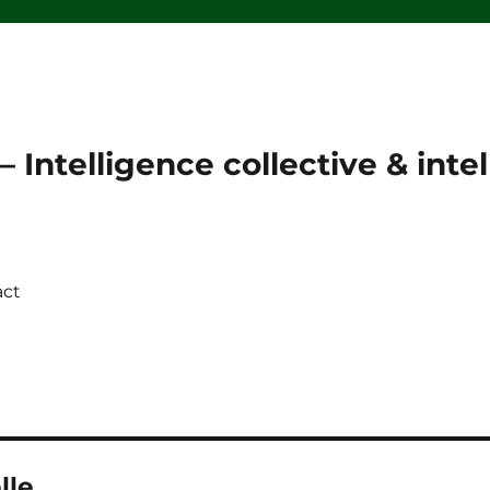
 Intelligence collective & intell
act
lle