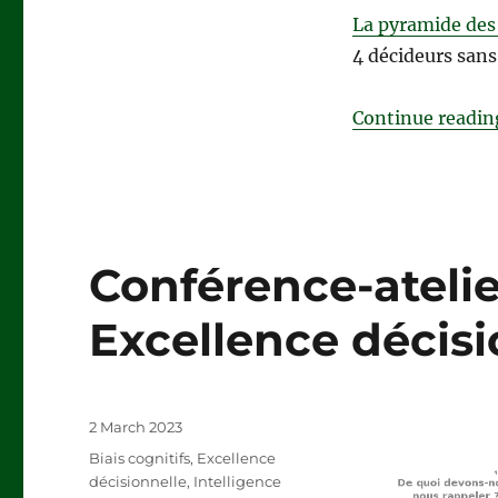
La pyramide des
4 décideurs sans 
Continue readin
Conférence-atelier
Excellence décisi
Posted
2 March 2023
on
Categories
Biais cognitifs
,
Excellence
décisionnelle
,
Intelligence