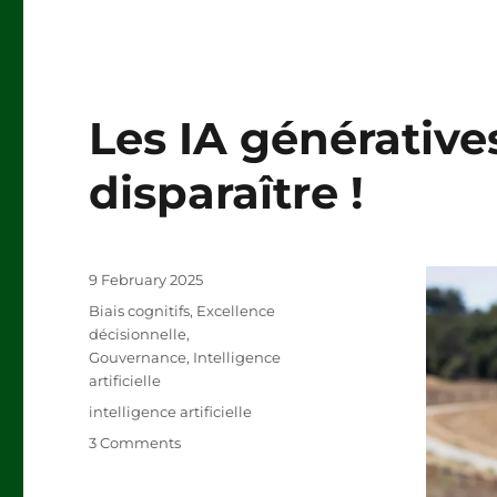
Les IA générative
disparaître !
Posted
9 February 2025
on
Categories
Biais cognitifs
,
Excellence
décisionnelle
,
Gouvernance
,
Intelligence
artificielle
Tags
intelligence artificielle
on
3 Comments
Les
IA