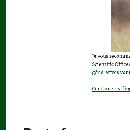
génératives
vont
bientôt
disparaître
!
Je vous recomman
Scientific Office
génératives vont
Continue readin