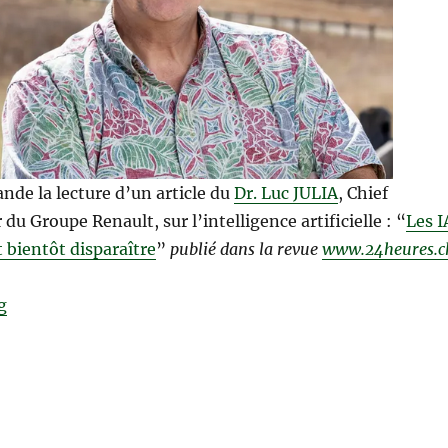
de la lecture d’un article du
Dr. Luc JULIA
, Chief
r du Groupe Renault, sur l’intelligence artificielle : “
Les I
 bientôt disparaître
”
publié dans la revue
www.24heures.c
“Les IA génératives vont bientôt disparaître !”
g