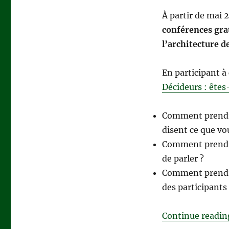
conférences
:
À partir de mai 
Devenez
conférences
gra
architecte
l’architecture d
des
décisions
complexes
En participant à
!
Décideurs : ête
Comment prendre
disent ce que vo
Comment prendre
de parler ?
Comment prendre
des participant
Continue readin