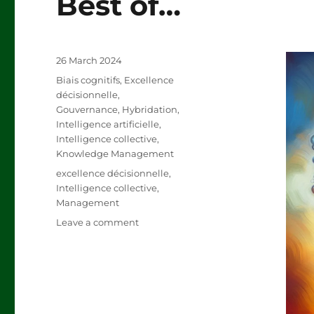
Best of…
Posted
26 March 2024
on
Categories
Biais cognitifs
,
Excellence
décisionnelle
,
Gouvernance
,
Hybridation
,
Intelligence artificielle
,
Intelligence collective
,
Knowledge Management
Tags
excellence décisionnelle
,
Intelligence collective
,
Management
on
Leave a comment
Best
of…